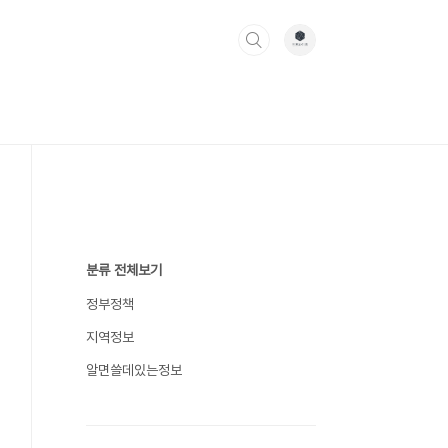
분류 전체보기
정부정책
지역정보
알면쓸데있는정보