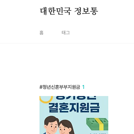
본문 바로가기
대한민국 정보통
홈
태그
청년신혼부부지원금
1