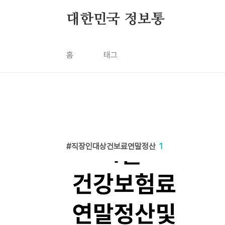
본문 바로가기
대한민국 정보통
홈
태그
직장인대상건보료연말정산
1