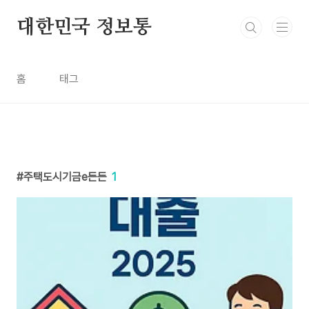
본문 바로가기
대한민국 정보통
홈
태그
주택도시기금e든든
1