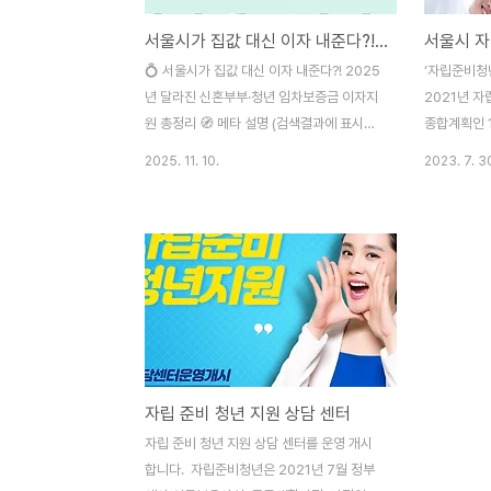
서울시가 집값 대신 이자 내준다?! 2025년 달라진 신혼부부·청년 임차보증금 이자지원 총정리
💍 서울시가 집값 대신 이자 내준다?! 2025
‘자립준비청년
년 달라진 신혼부부·청년 임차보증금 이자지
2021년 
원 총정리 🧭 메타 설명 (검색결과에 표시되
종합계획인 
는 한 줄 요약)2025년 11월 20일부터 서울
이은 3단계
2025. 11. 10.
2023. 7. 3
시 신혼부부·청년 임차보증금 이자지원이 대
동복지시설 
폭 확대됩니다. 출산·난임·자립준비청년 등
만 18세(본
맞춤형 혜택과 지원금리, 신청방법까지 한눈
장가능)가 
에 정리했습니다. 💡 본문💍 서울시 신혼부
청년을 말합
부·청년 임차보증금 이자지원, 이렇게 바뀝니
1,700명으
다!서울시가 신혼부부와 청년의 주거비 부담
이 사회로 나
을 줄이기 위한 ‘임차보증금 이자지원사업’을
립준비청년의 
대폭 확대합니다. 이번 개편은 2025년 11월
‘심리적‧정서
20일부터 신규 및 대출 연장 신청자에게 적
3단계 계획
자립 준비 청년 지원 상담 센터
용됩니다.출산, 난임, 자립준비청년 등 다양
만족도가 높
한 상황을 고려한 세심한 개선이 이루어졌습
지체계를 강
자립 준비 청년 지원 상담 센터를 운영 개시
니다.🏠 신혼부부 지원 — 출산 시 최장 12
해 기존 계
합니다. 자립준비청년은 2021년 7월 정부