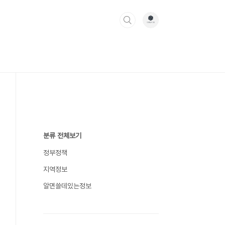
분류 전체보기
정부정책
지역정보
알면쓸데있는정보