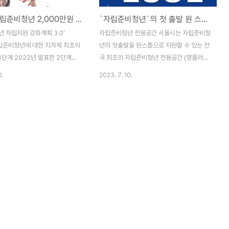
서울시 자립준비청년 2,000만원 지원 및 지원금 신청 바로하기
`자립준비청년`의 첫 출발 원 스톱 지원…전국 최초 전용 공간 문 연다
 자립지원 강화계획 3.0’
자립준비청년 전용공간 서울시는 자립준비청
자립준비청년에 대한 지자체 최초의
년의 첫출발을 원스톱으로 지원할 수 있는 전
1단계 2022년 발표한 2단계에
국 최초의 자립준비청년 전용공간 (영플러스
 계획입니다. 자립준비청년은 아
서울)을 용산구에 개소한다. ○ 자립준비청년
0.
2023. 7. 10.
및 가정위탁으로 보호를 받다가
(보호종료아동)은 아동양육시설, 그룹홈, 가
인이 희망할 경우 만 24세까지 연
정위탁시설 등에서 생활하다가 만 18세(본인
돼 시설에서 나와 생활해야 하는
이 희망할 경우 만 24세까지 연장가능)가 돼
니다. 현재 자립준비청년은 약
시설에서 나와 홀로서기를 해야 하는 청년들
로, 서울시에서만 매년 260여 명
을 말한다. 현재 자립준비청년은 약 1,700명
오고 있습니다. 1단계 계획이 자
으로, 서울시에서만 매년 260여 명이 사회로
‘경제적 자립’, 2단계 계획이
나오고 있다. □ (영플러스서울)은 자립준비
적 지원’에 각각 무게를 뒀다면,
청년의 소통공간인 Cafe(카페 영)과 역량교
은 1‧2단계 계획에서 당사자들의
육, 프로그램이 이루어지는 공간인 (플러스서
았던 사업은 확대하고 사회적 지
울)을 합한 것으로, 자립준비청년(-young)
화하기 위한 신규 사업들을 발굴
들이 이 공간에 와서 미래를 꿈꾸고 준비하는
획을 보완‧강화하는 데 집중했습니
과정에 서울시가 함께하고 지원하겠다는 의