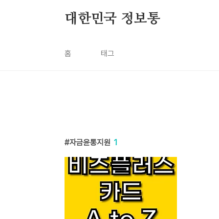
본문 바로가기
대한민국 정보통
홈
태그
자금윤통지원
1