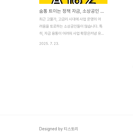
숨통 트이는 정책 자금, 소상공인 비즈플러스카드 A to Z 완벽 정리
최근 고물가, 고금리 시대에 사업 운영의 어
려움을 토로하는 소상공인들이 많습니다. 특
히, 자금 융통이 어려워 사업 확장은커녕 유
지조차 힘든 상황에 놓인 분들이 적지 않습니
2025. 7. 23.
다. 이러한 어려움을 해소하고자 정부가 보증
하고 IBK기업은행이 발급하는 소상공인 비즈
플러스카드가 2025년 7월 14일부터 신청
을 받기 시작합니다. 신용 문턱은 낮추고, 혜
택은 높인 소상공인 비즈플러스카드에 대한
모든 것을 자세히 알아보겠습니다.1. 소상공
인 비즈플러스카드란 무엇인가요?소상공인
비즈플러스카드는 신용도가 낮아 기존 금융
권 대출이 어려웠던 소상공인을 위해 지역신
용보증재단이 이용 한도의 90%를 보증하고,
IBK기업은행이 발급하는 정책 금융 상품입니
다. 즉, 정부가 보증을 통해 신용 위험을 낮춰
Designed by 티스토리