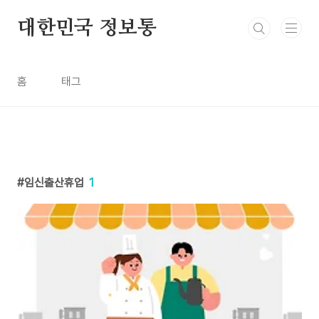
본문 바로가기
대한민국 정보통
홈
태그
임신출산휴업
1