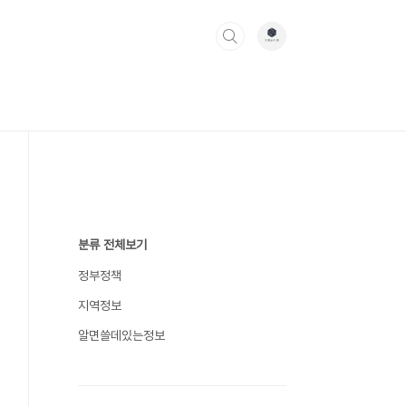
분류 전체보기
정부정책
지역정보
알면쓸데있는정보