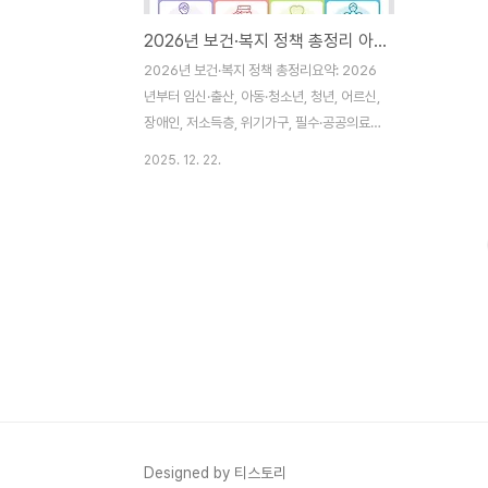
2026년 보건·복지 정책 총정리 아동수당 9세 미만·가임력검사 확대·의료급여 부양비 폐지
2026년 보건·복지 정책 총정리요약: 2026
년부터 임신·출산, 아동·청소년, 청년, 어르신,
장애인, 저소득층, 위기가구, 필수·공공의료
전 분야에서 지원이 확대됩니다. 핵심만 쉽고
2025. 12. 22.
정확하게 정리했습니다.이런 분께 꼭 필요한
글2026년 달라지는 아동수당·의료급여·장
기요양·장애인 활동지원 정보를 빠르게 파악
하고 싶은 분지자체별 집행 전 큰 틀의 변경
사항을 한눈에 보고 싶은 분가족 구성원(영유
아·청년·어르신·장애인 등)별 맞춤 혜택을 점
검하려는 분 목차임신·출산아동·청소년청년
어르신장애인저소득층위기가구모든 국민(지
역·필수·공공의료)지금 사는 곳에서 누리는
통합돌봄자주 묻는 질문(FAQ)참고 및 안내
한눈에 보는 핵심 포인트임신·출산: 필수 가
임력 검사 지원 대폭 확대, 난임 시술비 통지
Designed by 티스토리