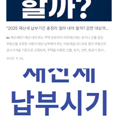
"2025 재산세 납부기간 총정리 얼마 내야 할까? 감면 대상까지!"
🏡 재산세란? 매년 내야 하는 주택 보유자의 의무재산세는 토지나 건물 같은
부동산을 보유한 사람이 매년 납부해야 하는 지방세입니다.보유 중인 부동산의
공시가격을 기준으로 산정되며, 주택을 비롯한 건물, 토지, 선박, 항공기 등이
과세 대상에 포함됩니다. 📆 재산세 납부 시기: 7월과 9월, 꼭 기억하세요!주택
2025. 9. 26.
분 재산세:7월: 전체 세액의 절반9월: 나머지 절반건물 및 상가: 7월토지 재산
세: 9월💡 2025년 기준 납부일은 7월 16일 ~ 31일 / 9월 16일 ~ 30일입니
다. 💰 재산세 계산법: 내가 내야 할 금액은 얼마?공시가격 × 공정시장가액비
율 × 세율 = 재산세 과세표준예시 계산 (단독주택, 공시가격 3억 원)공정시장
가액비율: 60%과세표준: 3억 × 60% = 1억8천만 원세율: 0..