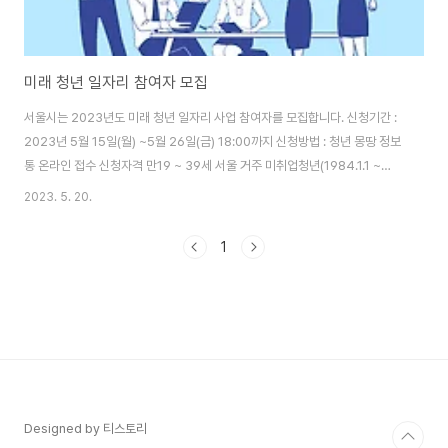
미래 청년 일자리 참여자 모집
서울시는 2023년도 미래 청년 일자리 사업 참여자를 모집합니다. 신청기간 :
2023년 5월 15일(월) ~5월 26일(금) 18:00까지 신청방법 : 청년 몽땅 정보
통 온라인 접수 신청자격 만19 ~ 39세 서울 거주 미취업청년(1984.1.1 ~
2003.12.32.출생) 모집내용 신산업분야 203개 기업에서 약 600명 청년모
2023. 5. 20.
집 - 온라인콘텐츠분야 : 104개기업 314명 - 제로웨이스트분야 : 47개기업
115명 - 소셜벤처분야 : 52개기업,165명 업무내용 각분야별, 기업별 상이함
1
공고문 확인 근로조건 일 8시간 주 5일근무 / 월 최대 233만원 내외(세전금
액) 2023년 서울시생활임금(시급 11,157원) 기업배치 전 교육기간 임금은 교
육훈련비(일 25,000원)적용 문 의 온라인콘텐츠 ..
Designed by 티스토리