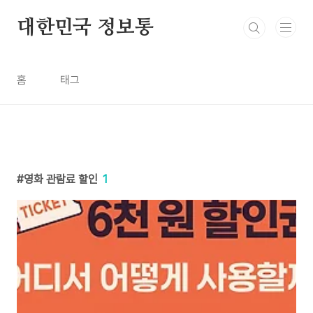
본문 바로가기
대한민국 정보통
홈
태그
영화 관람료 할인
1