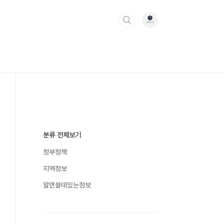
분류 전체보기
정부정책
지역정보
알면쓸데있는정보