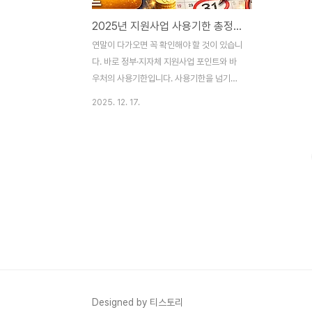
2025년 지원사업 사용기한 총정리｜문화누리카드·첫만남이용권·동행카드 꼭 확인하세요
연말이 다가오면 꼭 확인해야 할 것이 있습니
다. 바로 정부·지자체 지원사업 포인트와 바
우처의 사용기한입니다. 사용기한을 넘기면
남은 금액이 자동 소멸되는 경우가 많아 알고
2025. 12. 17.
도 놓치면 아쉬움이 크게 남습니다. 오늘은
성북누리에서 안내한 내용을 기준으로,
2025년 안에 꼭 사용해야 할 주요 지원사업
사용기한을 한눈에 보기 쉽게 정리했습니다.
✅ 2025년 지원사업 사용기한 한눈에 보기
1️⃣ 서울시 평생교육이용권(일반 · 디지털 · 노
인 · 장애인)사용기한👉 2025년 12월 31
일(수)까지사용처평생교육 강좌, 온라인 교육
플랫폼 등문의처성북구청 교육지원과 ☎
02-2241-2422📌 연말에 몰아서 쓰려다
놓치는 경우가 많으니 지금부터 미리 강좌를
확인해 두는 것이 좋습니다. ☞ 자세히보기
Designed by 티스토리