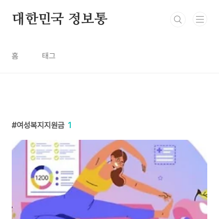
본문 바로가기
대한민국 정보통
홈
태그
여성복지지원금
1