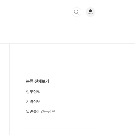
분류 전체보기
정부정책
지역정보
알면쓸데있는정보