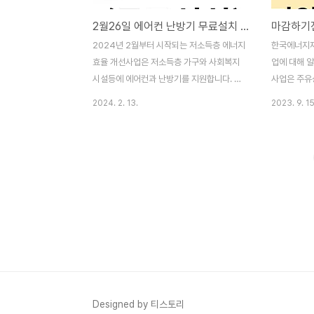
2월26일 에어컨 난방기 무료설치 지금 주민센터에 신청하세요
2024년 2월부터 시작되는 저소득층 에너지
한국에너지재
효율 개선사업은 저소득층 가구와 사회복지
업에 대해 
시설등에 에어컨과 난방기를 지원합니다. 이
사업은 주유
로써 전기료 부담으로 인해 에어컨 사용을 망
창호, 보일러
2024. 2. 13.
2023. 9. 15
설이는 저소득층 가구들에게 큰 도움이 되는
용이 포함되
데요. 그래서 오늘은 26일부터 신청 가능한
고 싶지 않다
에너지 효율 개선사업에 대해 알아보겠습니
랍니다. 하
다. 에너지효율 개선사업이란? 정부는 저소
일뱅크와 (재
득층 주택의 에너지 효율을 개선하여 겨울철
절기에 난방
난방비 부담을 덜어주고 쾌적한 주거환경을
와 사회복지
조성하기 위해 저소득층 에너지 효율 개선사
HD현대오일
업을 추진하고 있습니다. 에너지효율 개선사
반기 사업을
업의 지원대상 이 사업에 신청할 수 있는 가
유상품권 2
구는 특정요건을 충족해야 합니다. 주택소득
품권 30만
요건, 주택보유요건, 그리고 에너지효율개선
9월 18일
필요요건을 충족하는 가구들이 대상입니다.
구는 자체 
Designed by 티스토리