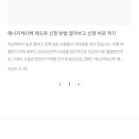
에너지캐시백 제도와 신청 방법 알아보고 신청 바로 하기
지난해부터 높은 물라고 인해 많은 사람들이 어려움을 겪고 있습니다. 이를 해
결하기 위해 정부는 2026년까지 요금을 점진적으로 인상하기로 결정했는데
요. 그래서 오늘은 한전의 주택용 전기세 할인프로그램인 '에너지캐시백' 제도
와 그 신청방법에 대해 알아보겠습니다. 한전 주택용 에너지캐시백이란? 한국
2024. 4. 18.
전력공사에서 전기사용량이 줄어든 고객에게 제공하는 캐시백제도입니다. 사
용량 절감비율에 따라 다음 달 전기요금에서 할인혜택을 받을 수 있으며, 이는
1
전기요금 절약뿐만 아니라 환경보호에도 기여하는 ESG정책의 일환입니다. 에
너지캐시백 대상 및 제외대상 이 제도는 주택용 전기를 사용하는 모든 고객이
대상입니다. 다만, 전기요금을 관리비에 포함하여 납부하는 일부아파트 거주자
나, 신규 전기사용 고객, 타 에너지 절약프로그램..