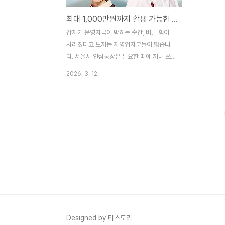
최대 1,000만원까지 활용 가능한 자영업자 안심통장 신청 조건, 대상, 준비서류, 활용법
갑자기 운영자금이 막히는 순간, 버틸 힘이
사라졌다고 느끼는 자영업자분들이 많습니
다. 서울시 안심통장은 필요한 때에 꺼내 쓰
고 여유가 생기면 다시 채울 수 있어, 숨통을
2026. 3. 12.
틔워주는 현실적인 금융 지원책입니다. 특히
청년 사업자 우대와 비대면 신청까지 더해져
이번에는 더 빠르고 유연하게 활용할 수 있습
니다. 안심통장 신청 바로가기👆 서울시 안심
통장이 주목받는 이유 서울시가 2026년 3
월 19일부터 생계형 자영업자를 위한 안심통
장 지원 사업을 다시 시작합니다. 안심통장은
일반 신용대출과 달리 마이너스통장 방식으
로 운영돼, 한도 안에서 필요한 만큼만 꺼내
쓰고 사용한 기간만큼만 이자를 부담하는 구
조입니다. 고정비가 끊임없이 나가는 자영업
환경에서는 이런 유연성이 생각보다 큰 차이
Designed by 티스토리