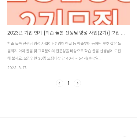
2023년 기업 연계 [학습 돌봄 선생님 양성 사업(2기)] 모집 공고
학습 돌봄 선생님 양성 사업이란? 영어 한글 등 학습부터 등하원 보조 같은 돌
봄까지 아이 돌봄 및 교육분야의 전문성을 바탕으로 학습 돌봄 선생님에 도전
해 보세요. 모집인원 30명 모집대상 만 40세 ~ 64세(출생일
1959.1.1~1983.12.31) 주민등록상 서울시민이며 직무교율 수료(전체 교육의
2023. 8. 17.
80% 이상 이수) 가능한자) * 단 학습 돌봄 선생님양성 사업 1기 교육수료자는
본사업 중복참여불가 우대요건 관련분야 경험/경력자(영유아 돌봄 경험자, 교
1
육 관련 전공자, 학습지 및 학원 교사 등 아동교육업 경력자) 관련 자격증 보유
자(보육교사 자격증, 유치원 정교사 자격증 등) * 우대요건은 서류심사 시 우대
사항이며, 필수 요건은 아님 신청방법 50+ 포털(50plus.or.kr)을 통한 온라
인 접수 ..