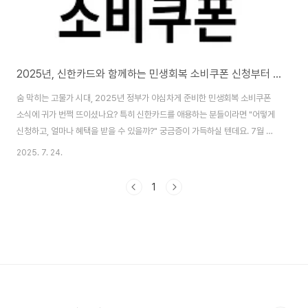
2025년, 신한카드와 함께하는 민생회복 소비쿠폰 신청부터 사용까지
숨 막히는 고물가 시대, 2025년 정부가 야심차게 준비한 민생회복 소비쿠폰
소식에 귀가 번쩍 뜨이셨나요? 특히 신한카드를 애용하는 분들이라면 "어떻게
신청하고, 얼마나 혜택을 받을 수 있을까?" 궁금증이 가득하실 텐데요. 7월 21
일부터 시작되는 신청, 지금부터 신한카드와 함께 혜택을 꼼꼼하게 챙겨갈 수
2025. 7. 24.
있도록 완벽 가이드, 시작합니다!📌 잠깐! 민생회복 소비쿠폰, 왜 중요할까요?
코로나19 이후 지속되는 경기 침체 속에서 국민들의 생계 안정과 지역 경제 활
1
성화를 위해 정부가 마련한 특별 지원책입니다. 단순히 돈을 나눠주는 것이 아
니라, 소비를 촉진하여 소상공인과 골목 상권에 활력을 불어넣는 것을 목표로
합니다.✅ 누가, 얼마나 받을 수 있나요?* 대상: 2025년 6월 18일 기준 국내
거주자 (주민..