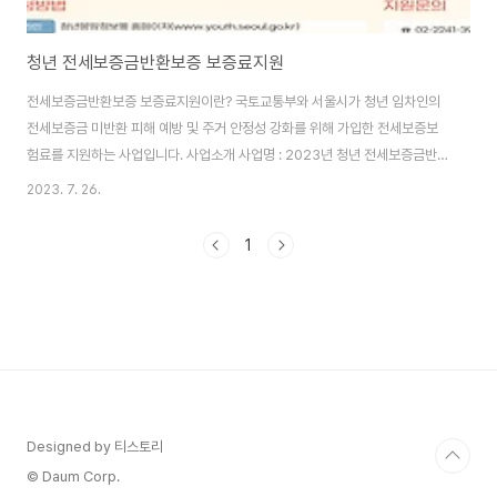
청년 전세보증금반환보증 보증료지원
전세보증금반환보증 보증료지원이란? 국토교통부와 서울시가 청년 임차인의
전세보증금 미반환 피해 예방 및 주거 안정성 강화를 위해 가입한 전세보증보
험료를 지원하는 사업입니다. 사업소개 사업명 : 2023년 청년 전세보증금반
환보증 보증료 지원사업 지원대상 : 서울시 거주 만 19~39세 무주택 청년 지
2023. 7. 26.
원내용 : '23.1.1. 이후 가입 및 납부완료 한 보증보험료 지원(최대 30만 원) 신
청기간 : 2023. 7. 26.(수)~ 예산 소진 시까지(조기 마감 될 수 있음) 신청방법
1
: 청년몽땅정보통(youth.seoul.go.kr) 온라인 신청 또는 방문(주소지 관할구
청) 접수 모집절차 및 신청방법 모집절차 보증보험가입 보증료지원신청 지원대
상심사 최종선정및지원금지급 신청자 → 보증기관 (온라인) 청년몽땅정보통 ..
Designed by 티스토리
© Daum Corp.