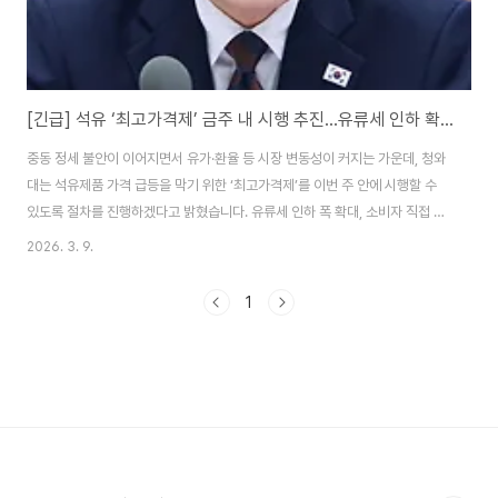
[긴급] 석유 ‘최고가격제’ 금주 내 시행 추진…유류세 인하 확대도 검토(2026.3.9)
중동 정세 불안이 이어지면서 유가·환율 등 시장 변동성이 커지는 가운데, 청와
대는 석유제품 가격 급등을 막기 위한 ‘최고가격제’를 이번 주 안에 시행할 수
있도록 절차를 진행하겠다고 밝혔습니다. 유류세 인하 폭 확대, 소비자 직접 지
원 등 추가 부담 완화책도 함께 검토하겠다는 내용입니다. 1) 핵심만 먼저: 이번
2026. 3. 9.
발표 5가지 포인트석유 최고가격제: 석유사업법 근거로 금주 내 시행 가능하도
록 산업통상자원부가 고시 제정 등 절차를 신속 추진가격 급등 원인 점검: 3월
1
7일 기준 휘발유 1,889원·경유 1,910원 언급, 중동 상황 물량이 아직 국내 도
입 전인데도 큰 폭 상승한 점을 문제로 지적시장 교란 단속 강화: 정유사 담합
여부, 주유소 가격 조사, 세무 검증, 가짜 석유 현장 점검 등 관계기관 합동..