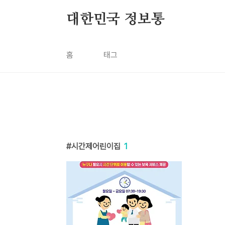
본문 바로가기
대한민국 정보통
홈
태그
시간제어린이집
1