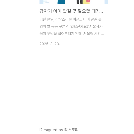
갑자기 아이 맡길 곳 필요할 때? 서울형 시간제 전문 어린이집이 답! (ft. 4월 무료 이벤트)
급한 볼일, 갑작스러운 야근… 아이 맡길 곳
없어 발 동동 구른 적 있으신가요? 서울시가
육아 부담을 덜어드리기 위해 '서울형 시간제
전문 어린이집'을 확대 운영합니다! 1시간 단
2025. 3. 23.
위로 필요한 만큼만 이용할 수 있어 더욱 편
리해졌어요. ✔️ 서울형 시간제 전문 어린이
집이란?기존 어린이집의 남는 공간을 활용하
여 운영되는 시간제 보육 서비스로, 6개월부
터 7세 이하 취학 전 아동이라면 누구나 이용
가능합니다. ✔️ 뭐가 특별한가요?* 유연한
이용: 월요일부터 금요일, 오전 7시 30분부
터 저녁 7시 30분까지, 필요한 시간만큼만!
(월 최대 60시간)* 합리적인 비용: 시간당
2,000원* 간편한 예약: 서울시보육포털서
비스에서 온라인으로! (이용 14일 전부터 예
약 가능) ✔️ 이용 방법은요?1. 서울시..
Designed by 티스토리