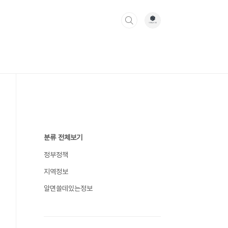
분류 전체보기
정부정책
지역정보
알면쓸데있는정보