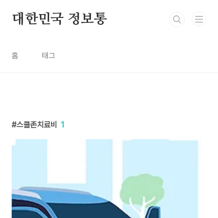
본문 바로가기
대한민국 정보통
홈
태그
스쿨존치료비
1