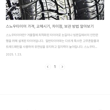
스노우타이어 가격, 교체시기, 차이점, 보관 방법 알아보기
스노우타이어란? 겨울철에 최적화된 타이어로 눈길이나 빙판길에서의 안전운
행을 위해 설계된 타이어입니다. 일반타이어와는 다르게 특수한 고무혼합물과
트레드패턴을 사용하여 유연성을 유지하고 접지력이 높아집니다. 스노우타이
어에 대한 정보를 아래와 같이 정리해드릴게요. 1. 스노우타이어 가격 - 가격대
2025. 1. 23.
: 스노우타이어의 가격은 타이어 크기와 브랜드에 따라 달라지며, 일반적으로
한 개당 **10만 원~30만 원** 정도입니다.- 소형차용: 약 10만~15만 원-
1
중형차용: 약 15만~20만 원- SUV 및 대형차용: 약 20만~30만 원 이상- 브
랜드별 차이 : 미쉐린, 브리지스톤, 한국타이어, 금호타이어 등 주요 브랜드의
스노우타이어는 성능이 좋지만 가격이 조금 더 비쌀 수 있습니다.- 세트 구매:
4개 세트를 ..