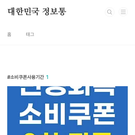
본문 바로가기
대한민국 정보통
홈
태그
소비쿠폰사용기간
1