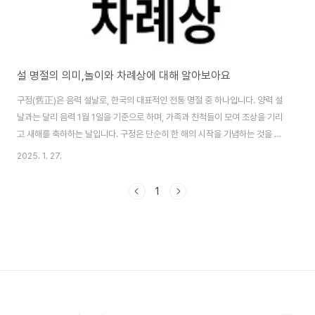
설 명절의 의미,놀이와 차례상에 대해 알아보아요
구정(舊正)은 음력 설날로, 한국의 대표적인 전통 명절 중 하나입니다. 양력 설
날과는 달리 음력 1월 1일을 기준으로 하며, 가족과 친척들이 모여 조상을 기리
고 새해를 축하하는 날입니다. 구정은 단순히 한 해의 시작을 기념하는 것을 넘
어, 전통적인 풍습과 가족 공동체를 중심으로 한 문화적 의의가 깊습니다. 1. 설
2025. 1. 27.
날이란?- 의미: 설날은 한국의 명절로 음력 1월 1일이며 설이라고도 합니다. 현
대한국에서는 대부분 양력 1월 1일인 새해첫날에 새해를 기념하지만 일가친척
1
들이 만나는 전통 명절 기념은 음력설에 합니다. 설날에는 조상에게 차례를 지
내고 친척이나 이웃어른들에게 세배를 하는것이 한민족 고유의 풍습입니다..
또한 그믐밤에 잠을 자면 눈썹이 하옇게 샌다고 하여 밤을 지새우기도 하고 차
례를 지내고 세배..