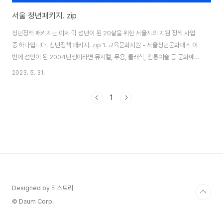
서울 청년패키지. zip
청년정책 패키지는 이제 막 성년이 된 20살을 위한 서울시의 지원 정책 사업
중 하나입니다. 청년정책 패키지. zip 1. 교육문화지원 - 서울청년문화패스 이
번에 성인이 된 2004년생이라면 뮤지컬, 무용, 클래식, 전통예술 등 문화예술
공연을 볼 수 있는 문화이용권을 지급합니다. ◎ 지원대상 연령요건 : 만 19세
2023. 5. 31.
청년 주거요건 : 신청일 기준 주민등록상, 외국인등록대장상 서울거주 소득요
건 : 중위소득 150% 이하 (건강보험료기준) ◎ 신청기간 : 2023. 4 .19(수)
1
~ 5.31(수) 18시 ◎ 지원내용 공연예술분야 관람지원비 1인당 연간 20만 원
문화 이용권(카드 지급) 청년문화패스전용홈페이지에서 제공하는 공연에 한해
예매가능 ◎ 신청방법 : 청년 몽땅 정보통 접속 후 서울청년문화패스 온라..
Designed by 티스토리
© Daum Corp.