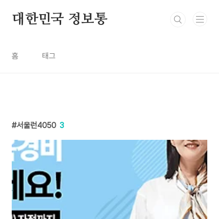
본문 바로가기
대한민국 정보통
홈
태그
서울런4050
3