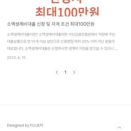
소액생계비대출 신청 및 자격 조건 최대100만원
소액생계비대출이란? 소액생계비대출이란 서민금융진흥원에서 지원해 주는
대출상품으로 만 19세 이상 성인으로 신용평점 하위 20% 이하 이신 분들이
대상입니다. 소액생계비대출은 신청하시면 생계비 지원을 받으실 수 있으니 확
인해 보시기 바랍니다. 소액생계비대출은 대부업 조차 이용이 어려워 불법사금
2023. 6. 19.
융이 불가피한 고객의 재기를 위한 지원대출상품입니다. ○ 중도상환 수수료
면제 ○ 6개월 성실 상환 시 금리 인하(3.0% p), 최종 9.9%(금융교육 이수시
1
0.5% p우대금리) ○ 만기일시 상환 ○ 예약일시 : 6.20 ~ 7.21 예약 금융교
육이수받으러 가기 ☞
https://edu.kinfa.or.kr/academy/course/onDetail.do?
ref1=LON&mtScCode=SC1013 서민금융진흥원 ..
Designed by 티스토리