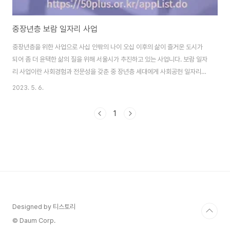
중장년층 보람 일자리 사업
중장년층을 위한 사업으로 사십 안팎의 나이 오십 이후의 삶이 즐거운 도시가
되어 좀 더 윤택한 삶의 질을 위해 서울시가 추진하고 있는 사업니다. 보람 일자
리 사업이란 사회경험과 전문성을 갖춘 중 장년층 세대에게 사회공헌 일자리를
제공하여 지속적인 사회참여 기회를 확대하고 안정된 노후 생활을 지원합니다.
2023. 5. 6.
◆사업기간:2023년 1월~12월 ◆사업규모: 사회공헌 일자리 5,149개 운영
◆사업범위: 7대 분야(복지, 안전, 교육/보육, 문화/예술, 환경, 경제, 지역특화
1
일자리) ◆참여자격: 서울시 거주 만 40세~67세 시민
https://50plus.or.kr/appList.do 서울시 50 플러스포털
http://50plus.or.kr/appList.do 서울시 50플러스포털 (~상시) 재단_서울
시50+보..
Designed by 티스토리
© Daum Corp.