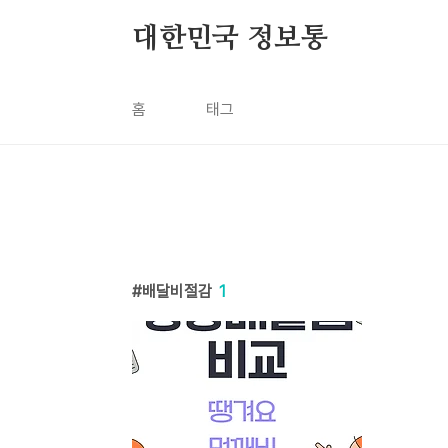
본문 바로가기
대한민국 정보통
홈
태그
배달비절감
1