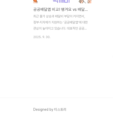
공공배달앱 비교! 땡겨요 vs 배달특급 vs 먹깨비 – 어떤 앱이 더 혜택 좋을까?
최근 물가 상승과 배달비 부담이 커지면서,
정부·지자체가 지원하는 ‘공공배달앱’에 대한
관심이 높아지고 있습니다. 대표적인 공공배
달앱으로는 👉 땡겨요, 배달특급, 먹깨비 가
2025. 9. 30.
있으며, 각기 다른 지역과 혜택 구조를 가지
고 있어요. 소비자는 할인쿠폰과 지역화폐,
소상공인은 낮은 수수료와 광고비 무료 혜택
까지 받을 수 있는 이들 앱! 무엇이 다른지 핵
심만 비교해드립니다. 🔍 공공배달앱 3종 비
교 요약표항목 땡겨요 배달특급 먹깨비운영
주체농림축산식품부 / 민관 협력경기도주식
회사(경기도)지자체·민간 협업주요 운영 지역
전국 (서울, 부산, 광주 등)경기도 31개 시·군
충청권, 경북, 일부 광역시 등수수료2% 이하
(정책에 따라 無)1~2%1.5~2.5%광고비없
음없음없음지역화폐 결제가능가능가능할인
Designed by 티스토리