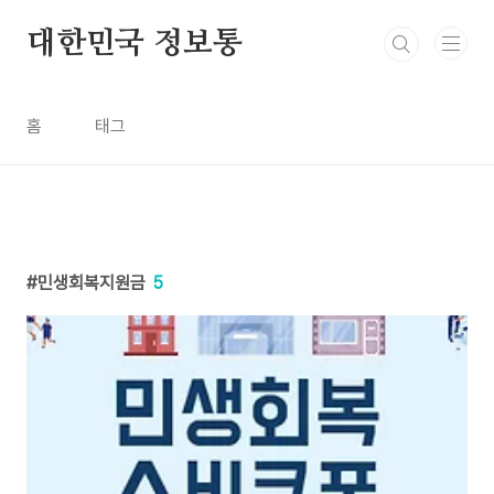
본문 바로가기
대한민국 정보통
홈
태그
민생회복지원금
5