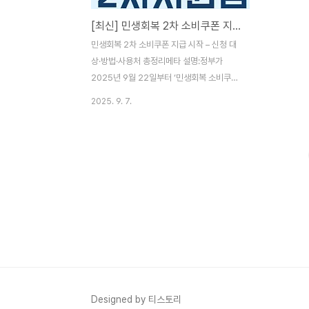
[최신] 민생회복 2차 소비쿠폰 지급 시작 – 신청 대상·방법·사용처 총정리
민생회복 2차 소비쿠폰 지급 시작 – 신청 대
상·방법·사용처 총정리메타 설명:정부가
2025년 9월 22일부터 ‘민생회복 소비쿠폰’
2차 지급을 시작합니다. 소득 하위 90% 국
2025. 9. 7.
민에게 1인당 10만 원 지급, 제외 기준·신청
방법·사용처를 정리했습니다. 1. 민생회복 2
차 소비쿠폰 개요정부는 2025년 9월 22일
부터 민생회복 소비쿠폰 2차 지급을 시작합
니다.이번 정책은 내수 활성화와 국민 생활
안정을 위해 추진되며, **소득 상위 10%를
제외한 국민 90%**가 대상입니다. 👉 1차
지급에 이어 2차 지급으로 추가 10만 원을
지원합니다.2. 지급 일정 및 대상신청 기간:
2025년 9월 22일(월) ~ 10월 31일(금)지
급 대상: 소득 하위 90% (건강보험료 기준)
지급 방식: 카드 포인트, ..
Designed by 티스토리