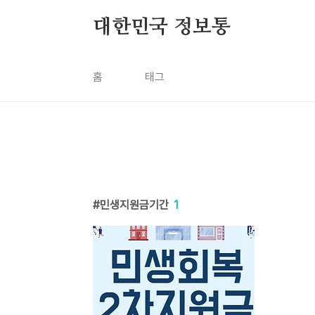
본문 바로가기
대한민국 정보통
홈
태그
민생지원금기간
1