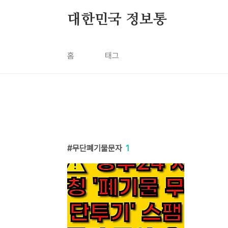
본문 바로가기
대한민국 정보통
홈
태그
무단폐기물문자
1