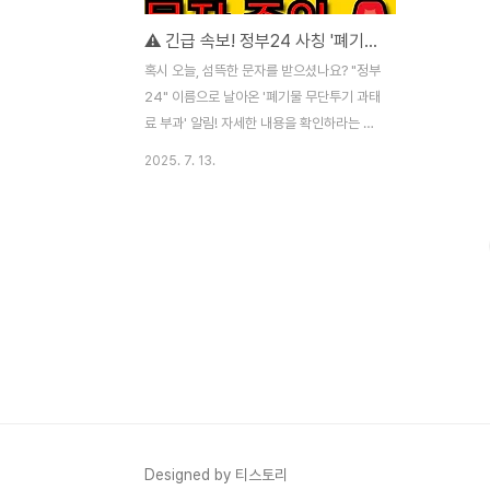
⚠️ 긴급 속보! 정부24 사칭 '폐기물 무단투기' 스팸 문자, 꼼짝마! 🚨
혹시 오늘, 섬뜩한 문자를 받으셨나요? "정부
24" 이름으로 날아온 '폐기물 무단투기 과태
료 부과' 알림! 자세한 내용을 확인하라는 링
크까지 친절하게 덧붙여져 있다면... 🛑 잠깐!
2025. 7. 13.
클릭은 절대 금물입니다! 🛑지금부터 여러분
의 소중한 개인 정보와 자산을 노리는 악질
스팸, 일명 '피싱 문자'의 실체를 파헤치고, 완
벽하게 방어하는 방법을 알려드립니다. 🔍 돋
보기로 들여다보는 '폐기물 무단투기' 스팸
문자최근 기승을 부리는 이 스팸은 다음과 같
은 특징을 가지고 있습니다.* 가짜 신분증: 정
부24라는 믿음직한 이름을 사칭하여 신뢰도
를 높입니다.* 죄책감 자극: '무단투기'라는
사회적 문제와 연관시켜 불안감을 조성합니
다.* 공포 마케팅: '과태료', '벌금' 등 무시무
시한 단어로 클릭을 유도합니다.* 수상..
Designed by 티스토리