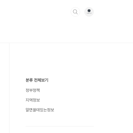
분류 전체보기
정부정책
지역정보
알면쓸데있는정보