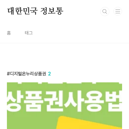
본문 바로가기
대한민국 정보통
홈
태그
디지털온누리상품권
2