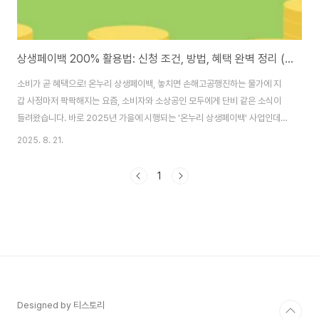
상생페이백 200% 활용법: 신청 조건, 방법, 혜택 완벽 정리 (5부제 포함)
소비가 곧 혜택으로! 온누리 상생페이백, 놓치면 손해고공행진하는 물가에 지
갑 사정마저 팍팍해지는 요즘, 소비자와 소상공인 모두에게 단비 같은 소식이
들려왔습니다. 바로 2025년 가을에 시행되는 '온누리 상생페이백' 사업인데
요. 이 제도는 단순히 돈을 쓰는 행위를 넘어, 지역 경제 활성화에 기여하고, 덤
2025. 8. 21.
으로 지출액의 일부를 돌려받는 혁신적인 시스템입니다. 본 글에서는 온누리
상생페이백의 핵심 혜택, 놓치지 않아야 할 신청 방법, 그리고 200% 활용 전
1
략까지 꼼꼼하게 파헤쳐 보겠습니다. 지금부터 현명한 소비자가 될 수 있는 기
회를 잡으세요! 온누리 상생페이백, 핵심 혜택은 무엇일까? 1.1 페이백 구조: 작
년보다 더 쓰면 20% 환급!온누리 상생페이백은 2024년 동월 카드 사용액과
비교하여 2025년 ..
Designed by 티스토리