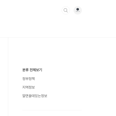
분류 전체보기
정부정책
지역정보
알면쓸데있는정보