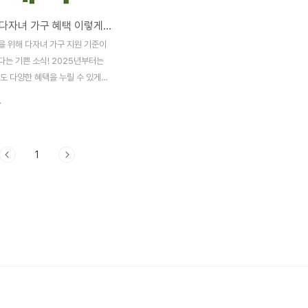
2025년, 다자녀 가구 혜택 이렇게 달라집니다! (두 자녀부터 OK!
을 위해 다자녀 가구 지원 기준이
다는 기쁜 소식! 2025년부터는
도 다양한 혜택을 누릴 수 있게
 복잡하고 헷갈리는 다자녀 혜택,
.
 뽑아 알기 쉽게 정리해 드립니
인트:* 3자녀 → 2자녀: 이제 두
다자녀 혜택을 받을 수 있는 기
1
다.* 2025년 주요 혜택: 출산
육비, 주거 지원, 세금 감면까
 아까운 혜택들을 꼼꼼히 확인하세
 혜택: 거주 지역별 추가 혜택도
* 다자녀 우대카드: 다양한 혜택
담아 편리하게 이용하세요. 1. 달
녀 기준, 왜 중요할까요?과거에
= 3명 이상'이라는 인식이 강했지
문제 해결을 위해 정부와 ..