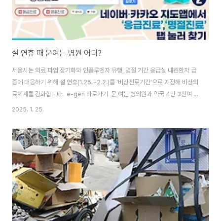
설 연휴 때 문여는 병원 어디?
서울시는 의료 파업 장기화와 인플루엔자 유행, 명절 기간 응급실 내원환자 급
증에 대응하기 위해 설 연휴(1.25.~2.2.)를 ‘비상진료기간’으로 지정해 비상의
료체계를 강화합니다. e-gen 바로가기 문 여는 병의원과 약국 4만 3천여 곳
을 운영하고, 보건소와 시립병원은 비상진료반을 운영합니다. 인플루엔자 환자
2025. 1. 25.
를 위한 발열클리닉도 운영해 신속한 진료를 제공할 예정입니다. 응급환자 위
한 응급의료체계 24시간 운영 우선, 긴급한 환자를 위한 응급의료체계는 설 연
휴에도 평소와 같이 24시간 운영하고 서울대학교병원 등 권역·지역응급의료
센터 31개소, 서울시 서남병원 등 지역응급의료기관 18개소, 응급실 운영병원
21개소 등 총 70개소가 상시 운영됩니다. 서울시 25개 보건소와 7개 시립병
원은 설 ..