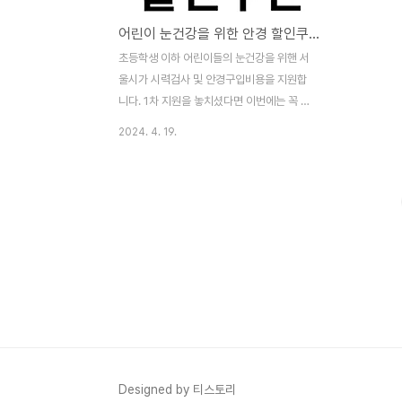
어린이 눈건강을 위한 안경 할인쿠폰 지급 신청 구입방법
초등학생 이하 어린이들의 눈건강을 위핸 서
울시가 시력검사 및 안경구입비용을 지원합
니다. 1차 지원을 놓치셨다면 이번에는 꼭 잊
지말고 신청하세요.18일 부터 24일까지 7일
2024. 4. 19.
간 사울시 공공서비스예약에서 신청하면
20% 할인쿠폰이 5월 3일 제공될 예정입니
다. 서울시가 ‘서울 어린이 행복’ 프로젝트의
일환으로 디지털 기기 사용이 빨라진 어린이
들의 눈 건강을 지원하는 ‘서울 어린이 눈건
강 지킴이 사업’ 신청을 받습니다. ‘서울 어린
이 눈건강 지킴이 사업’은 서울시가 민간기업
과 협력해 서울 거주 초등학생 이하 어린이들
에게 눈 검진(시력검사)과 안경 구입 시 최대
20%의 할인을 지원하는 사업입니다. 안경
업체 등 ▴(사)대한안경사협회 서울시안경사
회 ▴㈜으뜸50안경 ▴㈜안경매니져 ▴㈜다
Designed by 티스토리