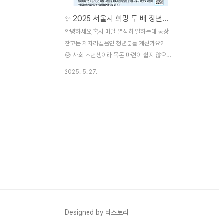
✨ 2025 서울시 희망 두 배 청년통장: 통장 잔고 📈UP! 미래 🚀GO!
안녕하세요,혹시 매달 열심히 일하는데 통장
잔고는 제자리걸음인 청년분들 계신가요?
😥 사회 초년생이라 목돈 마련이 쉽지 않으
신 분들도 있으시겠죠? 그런 여러분들을 위
2025. 5. 27.
해 서울시가 야심차게 준비한 "희망 두 배 청
년통장"이 2025년에도 돌아왔습니다! 🎉서
울시가 여러분의 미래를 위해 든든한 지원군
이 되어드릴게요! 😉 ✅ 왜 "희망 두 배 청년
통장"이어야 할까요?* 💰 1:1 매칭 지원: 내
가 저축하는 만큼 서울시도 똑같이 저축해줍
니다! (월 15만원 저축 시)* 🗓️ 2년 or 3년
선택 가능: 나에게 맞는 기간을 선택해서 꾸
준히 저축할 수 있어요.* 📚 똑똑한 자산 관
리: 금융 교육, 재무 컨설팅 등 유익한 프로그
램으로 돈 관리 능력까지 UP!* 🚀 미래를 위
한 투자: 단순히 돈을 모으는 것..
Designed by 티스토리