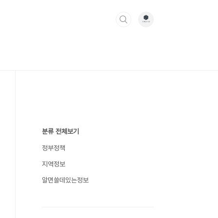
분류 전체보기
정부정책
지역정보
알면쓸데있는정보