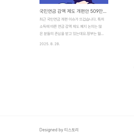
국민연금 감액 제도 개편안 509만원까지 연금삭감없다
최근 국민연금 개편 이슈가 뜨겁습니다. 특히
소득에 따른 연금 감액 제도 폐지 논의는 많
은 분들의 관심을 받고 있는데요.정부는 월
소득 509만 원 이하 국민연금 수급자의 연금
2025. 8. 28.
감액을 면제하는 방안을 검토 중입니다. 이는
수급 구조의 공정성, 재정 건전성, 세대 간 형
평성이라는 3가지 핵심 가치를 두고 치열한
논쟁을 불러일으키고 있죠.오늘 포스팅에서
는 국민연금 감액 제도 폐지 논란의 모든 것
을 낱낱이 파헤쳐 보겠습니다. 정책 배경부터
변화 내용, 사회적 영향까지, 핵심 정보만 쏙
쏙 뽑아 알기 쉽게 설명해 드릴게요!1️⃣ 국민
연금 감액 제도, 왜 폐지하려는 걸까요? (핵심
배경 분석)현재 국민연금은 소득이 있는 수급
자에게 연금 일부를 감액하는 제도를 운영 중
입니다. 이는 노후 생계 보장과 경제활동 수
Designed by 티스토리