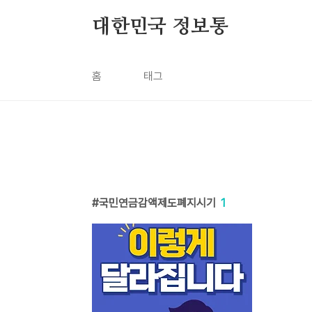
본문 바로가기
대한민국 정보통
홈
태그
국민연금감액제도폐지시기
1