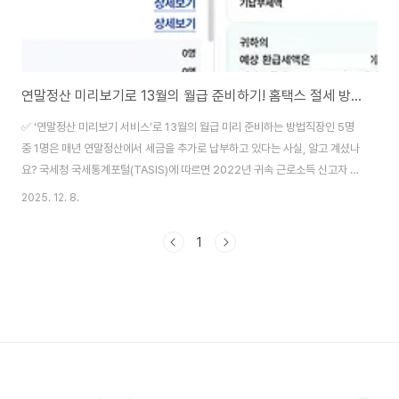
연말정산 미리보기로 13월의 월급 준비하기! 홈택스 절세 방법 총정리
✅ ‘연말정산 미리보기 서비스’로 13월의 월급 미리 준비하는 방법직장인 5명
중 1명은 매년 연말정산에서 세금을 추가로 납부하고 있다는 사실, 알고 계셨나
요? 국세청 국세통계포털(TASIS)에 따르면 2022년 귀속 근로소득 신고자 약
**2,053만 명 중 398만 명(약 19.4%)**이 연말정산에서 추가 세금 환수를
2025. 12. 8.
통보받았습니다. 즉, 직장인 5명 중 1명은 ‘13월의 월급’이 아니라 ‘13월의 세
금 폭탄’을 맞고 있다는 뜻입니다.이런 상황을 막기 위해 꼭 활용해야 할 것이
1
바로 👉 **홈택스 ‘연말정산 미리보기 서비스’**입니다.✅ 연말정산 미리보
기 서비스란?연말정산 미리보기 서비스는 올해 1~9월까지의 신용·체크카드
사용 내역 + 지난해 연말정산 공제 자료를 바탕으로 👉 2026년 1월 ..