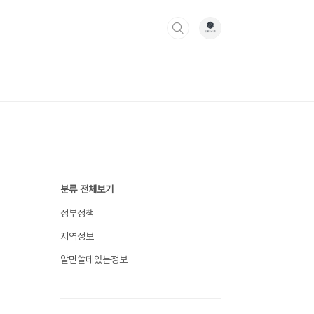
분류 전체보기
정부정책
지역정보
알면쓸데있는정보