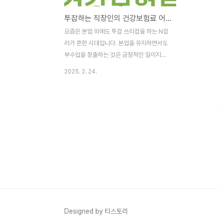
투잡하는 직장인의 건강보험료 어떻게 부과되는지 알아보기
요즘은 본업 외에도 투잡 쓰리잡을 하는 N잡
러가 흔한 시대입니다. 본업을 유지하면서도
부수입을 창출하는 것은 긍정적인 일이지만,
세금 문제를 생각하면 부담스럽기도 합니다.
2025. 2. 24.
특히 건강보험료 추가 부담가능성이 있다는
이야기를 들으면 걱정이 되기도 합니다. 오늘
은 투잡 하는 직장인에게 건강보험료가 어떻
게 부과되는지 알아볼게요. 투잡을 하면 건
강보험료가 추가 부과될까?건강보험료는 소
득 수준과 가입형태(직장가입자또는지역가
입자)에 따라 달라져요. 가장 중요한 기준은
한 해 동안 벌어들인 총소득인데요, 2025년
기준 건강보험료율 및 장기보험료율은 다음
과 같습니다.건강보험료율:보수월액 x
7.09%장기요양보험료율: 건강보험료
x12.95%직장인이 투잡을 하면서 추가소득
Designed by 티스토리