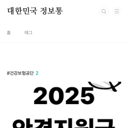
본문 바로가기
대한민국 정보통
홈
태그
건강보험공단
2