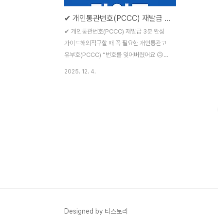
✔ 개인통관번호(PCCC) 재발급 3분 완성 가이드
✔ 개인통관번호(PCCC) 재발급 3분 완성
가이드해외직구할 때 꼭 필요한 개인통관고
유부호(PCCC) “번호를 잊어버렸어요 😥”,
“다른 사이트에 노출돼서 새로 만들고 싶어
2025. 12. 4.
요!”, “재발급이 가능한가요?” 정답은
YES!2025년 기준, 관세청 UNI-PASS에서
PC·모바일 모두 즉시 재발급이 가능합니다.
심지어 몇 초 만에 새 번호가 바로 발급돼요.
🔗 개인통관번호 재발급 공식 사이트아래 공
식 사이트 또는 앱에서만 발급/조회/재발급이
가능합니다.✅ 관세청 UNI-PASS 전자통관
시스템접속:
https://unipass.customs.go.kr메뉴: 메
인 화면 → [개인통관고유부호 조회/발급]📱
모바일에서도 가능모바일 웹에서 UNI-
PASS 접속또는 “모바일관세청” 앱 이용휴
Designed by 티스토리