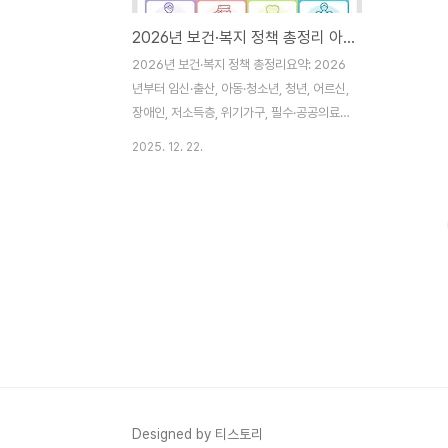
2026년 보건·복지 정책 총정리 아동수당 9세 미만·가임력검사 확대·의료급여 부양비 폐지
2026년 보건·복지 정책 총정리요약: 2026
년부터 임신·출산, 아동·청소년, 청년, 어르신,
장애인, 저소득층, 위기가구, 필수·공공의료
전 분야에서 지원이 확대됩니다. 핵심만 쉽고
2025. 12. 22.
정확하게 정리했습니다.이런 분께 꼭 필요한
글2026년 달라지는 아동수당·의료급여·장
기요양·장애인 활동지원 정보를 빠르게 파악
하고 싶은 분지자체별 집행 전 큰 틀의 변경
사항을 한눈에 보고 싶은 분가족 구성원(영유
아·청년·어르신·장애인 등)별 맞춤 혜택을 점
검하려는 분 목차임신·출산아동·청소년청년
어르신장애인저소득층위기가구모든 국민(지
역·필수·공공의료)지금 사는 곳에서 누리는
통합돌봄자주 묻는 질문(FAQ)참고 및 안내
한눈에 보는 핵심 포인트임신·출산: 필수 가
임력 검사 지원 대폭 확대, 난임 시술비 통지
Designed by 티스토리