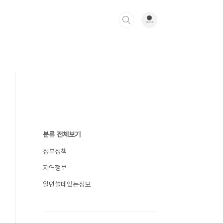
분류 전체보기
정부정책
지역정보
알면쓸데있는정보