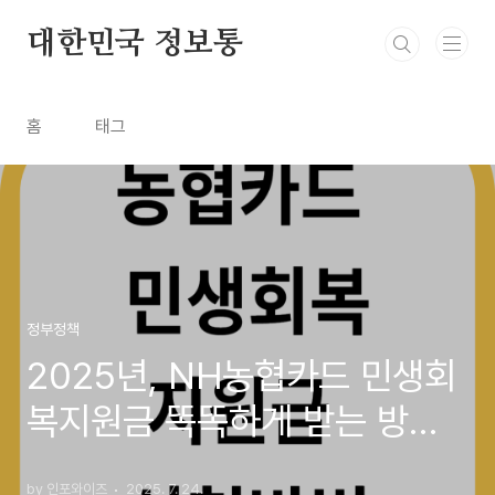
본문 바로가기
대한민국 정보통
홈
태그
정부정책
2025년, NH농협카드 민생회
복지원금 똑똑하게 받는 방법
(feat. 꿀팁 대방출!)
by 인포와이즈
2025. 7. 24.