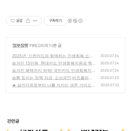
공감
구독하기
'
정부정책
' 카테고리의 다른 글
2025년, 신한카드와 함께하는 민생회복 소비
2025.07.24
쿠폰 신청부터 사용까지
숨겨진 15만원, 현대카드 민생회복지원금 똑
(2)
2025.07.24
똑하게 받는 법 (feat. 알뜰 소비 꿀팁)
숨겨진 혜택까지 싹싹! 국민카드 민생회복지원
(3)
2025.07.24
금 완벽 가이드 (feat. KB국민은행)
숨통 트이는 정책 자금, 소상공인 비즈플러스
(2)
2025.07.23
카드 A to Z 완벽 정리
🔥 살인더위로부터 나를 지키는 생존 가이드:
(0)
2025.07.22
폭염주의보 완벽 대비! ☀️
(13)
관련글