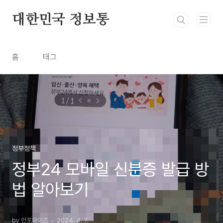
본문 바로가기
대한민국 정보통
홈
태그
정부정책
정부24 모바일 신분증 발급 방
법 알아보기
by 인포와이즈
2024. 4. 7.