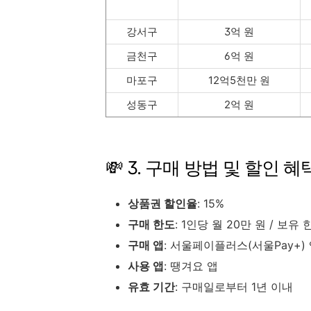
강서구
3억 원
금천구
6억 원
마포구
12억5천만 원
성동구
2억 원
💸 3. 구매 방법 및 할인 혜
상품권 할인율
: 15%
구매 한도
: 1인당 월 20만 원 / 보유
구매 앱
: 서울페이플러스(서울Pay+)
사용 앱
: 땡겨요 앱
유효 기간
: 구매일로부터 1년 이내