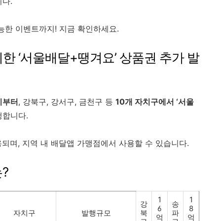
다.
가능한 이벤트까지! 지금 확인하세요.
감 위한 ‘서울배달+땡겨요’ 상품권 추가 발
0시부터
, 강북구, 강서구, 금천구 등
10개 자치구에서 ‘서울
행합니다.
되며, 지역 내 배달앱 가맹점에서 사용할 수 있습니다.
는?
1
1
강
송
6
8
자치구
발행규모
북
파
억
억