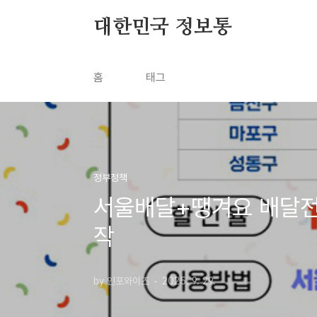
본문 바로가기
대한민국 정보통
홈
태그
정부정책
서울배달+땡겨요 배달전용
작
by 인포와이즈
2025. 9. 29.