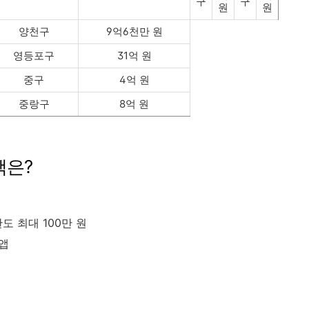
구
구
원
원
양천구
9억6천만 원
영등포구
31억 원
중구
4억 원
중랑구
8억 원
택은?
 한도 최대 100만 원
 앱