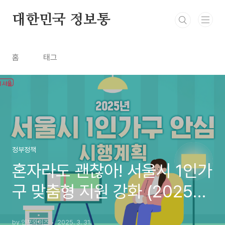
본문 바로가기
대한민국 정보통
홈
태그
정부정책
혼자라도 괜찮아! 서울시 1인가
구 맞춤형 지원 강화 (2025년
안심 시행계획)
by 인포와이즈
2025. 3. 31.