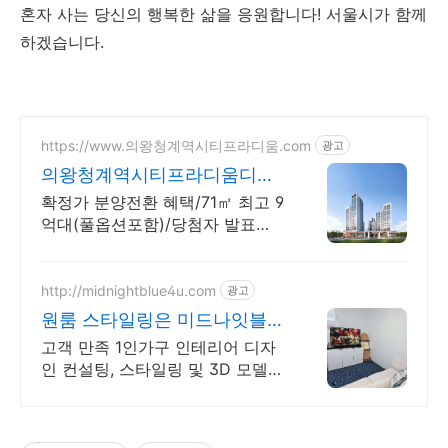
혼자 사는 당신의 행복한 삶을 응원합니다! 서울시가 함께
하겠습니다.
https://www.의왕청계역시티프라디움.com
광고
의왕청계역시티프라디움디하
모니
확정가 분양전환 혜택/71㎡ 최고 9
억대(풀옵션포함)/당첨자 발표
7.23(목)
http://midnightblue4u.com
광고
원룸 스타일링은 미드나잇블루
상담 시 스타일링 할인!
고객 만족 1인가구 인테리어 디자
인 컨설팅, 스타일링 및 3D 모델
전문!