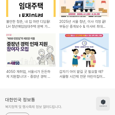
불안한 청춘, 내 집 마련 디딤돌!
2025년 서울 청년, 이사 걱정 끝!
LH 청년매입임대주택 완벽 가이
부동산 중개보수 & 이사비 최대
드 (후기 기반)
40만원 지원 받으세요! 🏠
4050 재취업, 서울시가 든든하
갑자기 아이 맡길 곳 필요할 때?
게 지원합니다! - 중장년 경력 인
서울형 시간제 전문 어린이집이
재 지원 사업 참여자 모집
답! (ft. 4월 무료 이벤트)
대한민국 정보통
복지정책 및 행사축제 정보 알려드립니다.