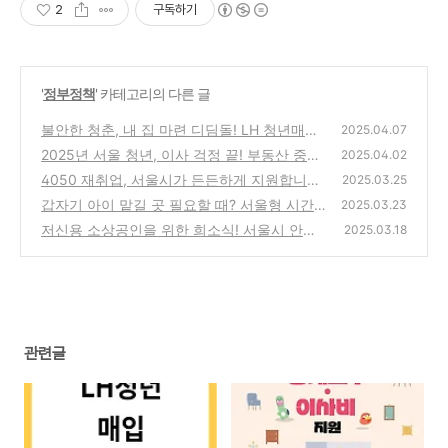
2
구독하기
'
정부정책
' 카테고리의 다른 글
불안한 청춘, 내 집 마련 디딤돌! LH 청년매입
2025.04.07
임대주택 완벽 가이드 (후기 기반)
2025년 서울 청년, 이사 걱정 끝! 부동산 중개
(1)
2025.04.02
보수 & 이사비 최대 40만원 지원 받으세요! 🏠
4050 재취업, 서울시가 든든하게 지원합니다!
2025.03.25
- 중장년 경력 인재 지원 사업 참여자 모집
(1)
갑자기 아이 맡길 곳 필요할 때? 서울형 시간
(0)
2025.03.23
제 전문 어린이집이 답! (ft. 4월 무료 이벤트)
저신용 소상공인을 위한 희소식! 서울시 안심
2025.03.18
통장 파헤치기
(0)
(0)
관련글